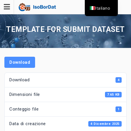
Skip
Italiano
to
content
TEMPLATE FOR SUBMIT DATASET
Download
Download
4
Dimensioni file
7.65 KB
Conteggio file
1
Data di creazione
4 Dicembre 2025