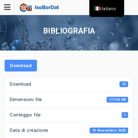
Skip
Italiano
to
content
BIBLIOGRAFIA
Download
Download
13
Dimensioni file
117.50 KB
Conteggio file
1
Data di creazione
15 Novembre 2025